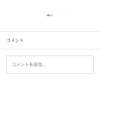
コメント
コメントを追加…
coicaru × 松田紗和 オン
coicaru「糸
ラインショップにて期間
る、アクセサリ
限定販売
クショップ