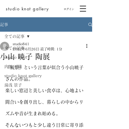
studio knot gallery
ログイン
記事
全ての記事
studio841
全ての記事
2022年6月26日
読了時間: 1分
小山 暁子 陶展
studio knot
内田 可織
「風景」という言葉が似合う小山暁子
studio knot gallery
さんの作品。
湯浅 景子
楽しい窓辺と美しい食卓は、心地よい
間合いを創り出し、暮らしの中からリ
ズムや音が生まれ始める。
そんないつもと少し違う日常に寄り添