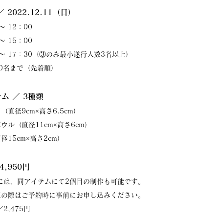
 2022.12.11（日）
〜 12：00
〜 15：00
0 〜 17：30（③のみ最小遂行人数3名以上）
10名まで（先着順）
テム
／ 3種類
（直径9cm×高さ6.5cm）
ウル（直径11cm×高さ6cm）
径15cm×高さ2cm）
4,950円
には、同アイテムにて2個目の制作も可能です。
望の際はご予約時に事前にお申し込みください。
2,475円