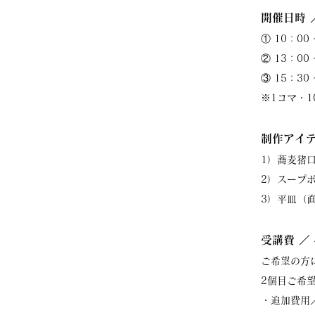
開催日時 ／
① 10：00 
② 13：00 
③ 15：3
※1コマ・
制作アイ
1）蕎麦猪口
2）スープボ
3）平皿（直
受講費 ／ 
ご希望の方
2個目ご希
・追加費用／