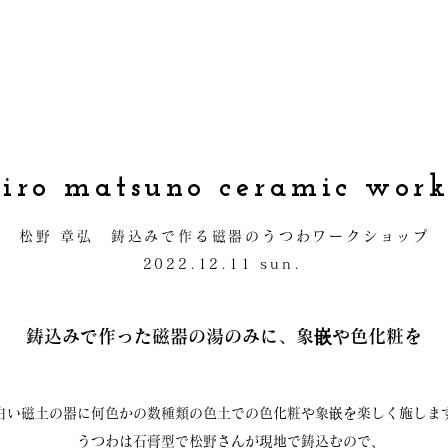
hiro matsuno ceramic wor
松野 章弘 鋳込みで作る磁器のうつわワークショップ
2022.12.11 sun.
鋳込みで作った磁器の湯のみに、象嵌や色化粧を
白い磁土の器に何色かの数種類の色土での色化粧や象嵌を楽しく施しま
うつわは石膏型で松野さんが現地で鋳込むので、