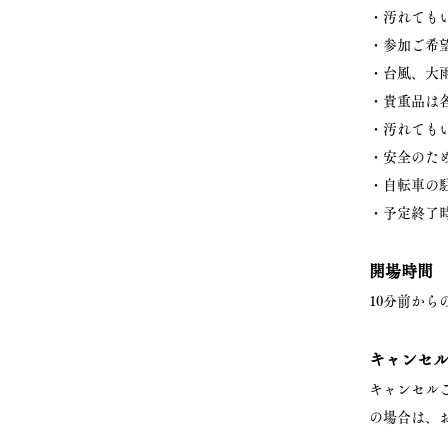
・汚れても
・参加ご希
・台風、大
・貴重品は
・汚れても
・安全のた
・自転車の
・予定終了
開場時間
10分前か
キャンセ
キャンセルご
の場合は、