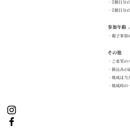
・2個目分
・2個目分
参加年齢 
・親子参加
その他
・ご希望の
・鋳込みの
・焼成は当
​・焼成時