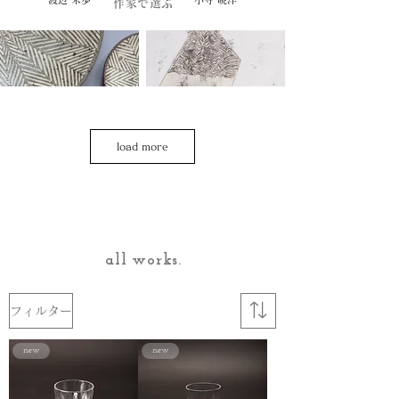
作家で選ぶ
load more
池田 大介
湯浅 景子
all works.
三上 想
かとう ようこ
フィルター
new
new