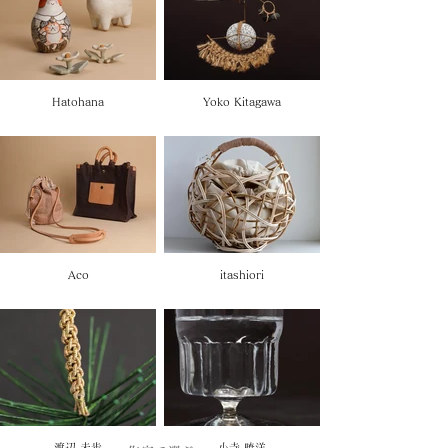
Hatohana
Yoko Kitagawa
テキスタイル
金工
Aco
itashiori
籐細工
渡辺 未歩
小寺 暁洋