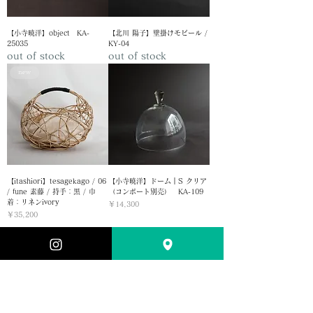
【小寺暁洋】object KA-
【北川 陽子】壁掛けモビール /
25035
KY-04
out of stock
out of stock
new
【itashiori】tesagekago / 06
【小寺暁洋】ドーム｜S クリア
/ fune 素藤 / 持手：黒 / 巾
（コンポート別売） KA-109
着：リネンivory
価格
￥14,300
価格
￥35,200
load more