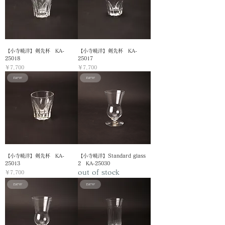
小山 暁子
松野 章弘
【小寺暁洋】剣先杯 KA-
【小寺暁洋】剣先杯 KA-
25018
25017
価格
価格
￥7,700
￥7,700
new
new
coicaru
松田 紗和
【小寺暁洋】剣先杯 KA-
【小寺暁洋】Standard glass
25013
2 KA-25030
out of stock
価格
￥7,700
new
new
橋本 忍
小西 良