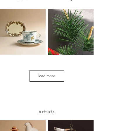
陶磁器
水引
load more
artists.
ガラス
絵画