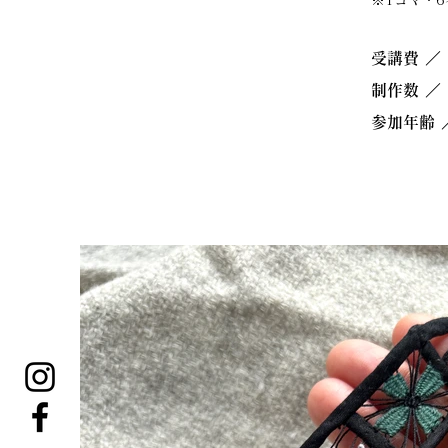
※1コマ・
受講費 ／ 
制作数
／
参加年齢 