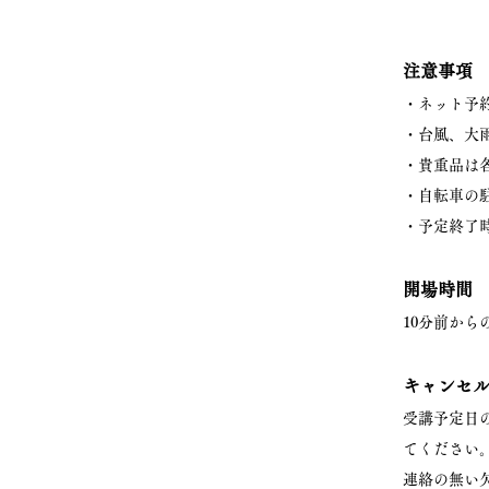
注意事項
・ネット予
・台風、大
・貴重品は
・自転車の
・予定終了
開場時間
10分前か
キャンセ
受講予定日
てください
連絡の無い