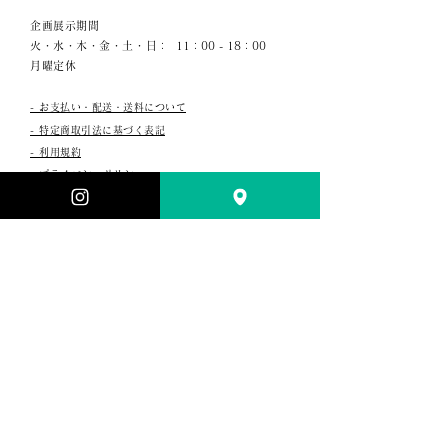
企画展示期間
火・水・木・金・土・日：
11：00 - 18：00
月曜定休
- お支払い・配送・送料について
- 特定商取引法に基づく表記​
- 利用規約
- プライバシーポリシー