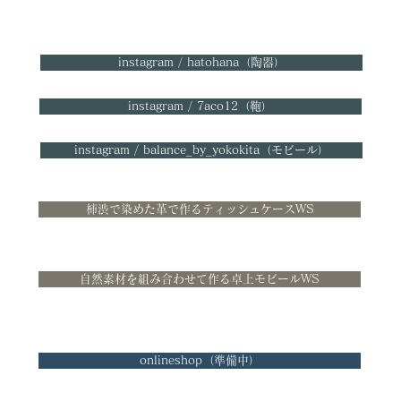
instagram / hatohana（陶器）
instagram / 7aco12（鞄）
instagram / balance_by_yokokita（モビール）
柿渋で染めた革で作るティッシュケースWS
自然素材を組み合わせて作る卓上モビールWS
onlineshop（準備中）