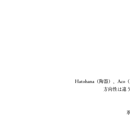
Hatohana（陶器）、A
方向性は違