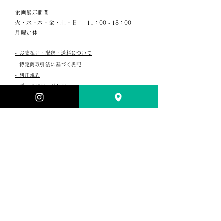
企画展示期間
火・水・木・金・土・日：
11：00 - 18：00
月曜定休
- お支払い・配送・送料について
- 特定商取引法に基づく表記​
- 利用規約
- プライバシーポリシー