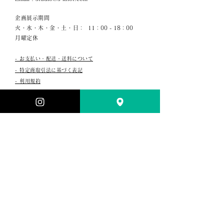
企画展示期間
火・水・木・金・土・日：
11：00 - 18：00
月曜定休
- お支払い・配送・送料について
- 特定商取引法に基づく表記​
- 利用規約
- プライバシーポリシー